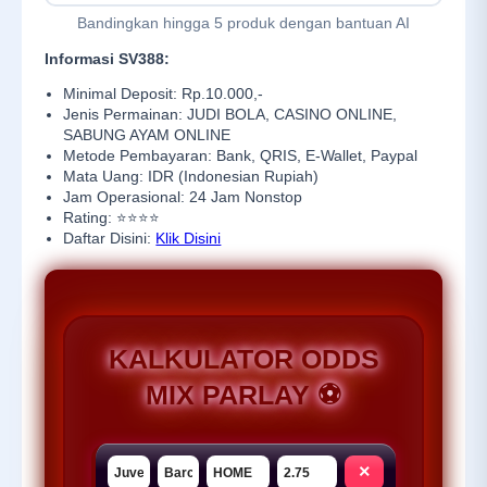
Bandingkan hingga 5 produk dengan bantuan AI
Informasi SV388:
Minimal Deposit: Rp.10.000,-
Jenis Permainan: JUDI BOLA, CASINO ONLINE,
SABUNG AYAM ONLINE
Metode Pembayaran: Bank, QRIS, E-Wallet, Paypal
Mata Uang: IDR (Indonesian Rupiah)
Jam Operasional: 24 Jam Nonstop
Rating: ⭐⭐⭐⭐
Daftar Disini:
Klik Disini
KALKULATOR ODDS
MIX PARLAY ⚽
×