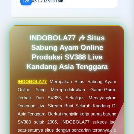
12x
Rp 1.732.500 / bln
INDOBOLA77 🎶 Situs
Sabung Ayam Online
Produksi SV388 Live
Kandang Asia Tenggara
INDOBOLA77
Merupakan Situs Sabung Ayam
Online Yang Memproduksikan Game-Game
Terbaik Dari SV388, Sekaligus Menayangkan
Tontonan Live Stream Buat Seluruh Kandang Di
Asia Tenggara. Berkat menjalin kerja sama bareng
SV388 sejak 2005, INDOBOLA77 sukses jadi
satu-satunya situs dengan pencarian terbanyak &