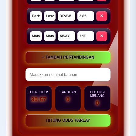
×
×
+ TAMBAH PERTANDINGAN
TOTAL ODDS
TARUHAN
POTENSI
MENANG
30.57
0
0
HITUNG ODDS PARLAY