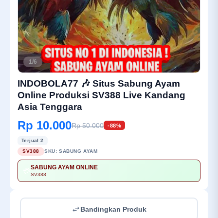
1/6
INDOBOLA77 🎶 Situs Sabung Ayam
Online Produksi SV388 Live Kandang
Asia Tenggara
Rp 10.000
Rp 50.000
-88%
Terjual 2
SV388
SKU:
SABUNG AYAM
SABUNG AYAM ONLINE
💳
SV388
Bandingkan Produk