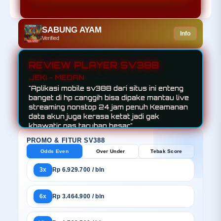
SABUNG AYAM
Info
Verified
REVIEW PLAYER SV388
JEKI - MEDAN
"Aplikasi mobile sv388 dari situs ini enteng
banget di hp canggih bisa dipake mantau live
streaming nonstop 24 jam penuh Keamanan
data akun juga kerasa ketat jadi gak
khawatir pas taruhan besar"
PROMO & FITUR SV388
Odds Even
Over Under
Tebak Score
3x
Rp 6.929.700 / bln
6x
Rp 3.464.900 / bln