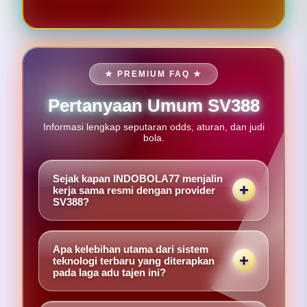
★ PREMIUM FAQ ★
Pertanyaan Umum SV388
Informasi lengkap seputaran odds, aturan, dan judi
bola.
Sejak kapan INDOBOLA77 menjalin
kerja sama resmi dengan provider
SV388?
INDOBOLA77 telah menjalin kemitraan
strategis yang solid bersama provider SV388
Apa kelebihan utama dari sistem
sejak tahun 2005, menjadikannya salah satu
teknologi terbaru yang diterapkan
pada laga adu tajen ini?
situs senior dengan reputasi paling
terpercaya.
Sistem teknologi terbaru di situs ini mampu