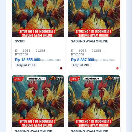
SV388
SABUNG AYAM ONLINE
I5
|
16GB
|
512GB
|
I7
|
16GB
|
512GB
|
RTX3050
RTX5050
Rp 18.555.000
Rp 8.887.000
Rp 28.888.000
Rp 36.887.000
Terjual 200+
Terjual 20+
-1%
-3%
SABUNG AYAM ONLINE
SABUNG AYAM ONLINE