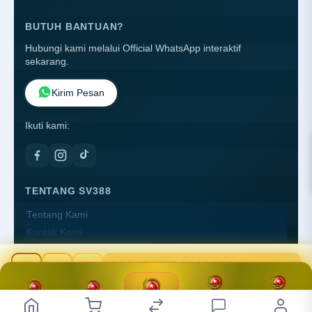
BUTUH BANTUAN?
Hubungi kami melalui Official WhatsApp interaktif
sekarang.
Kirim Pesan
Ikuti kami:
TENTANG SV388
Tentang Kami
Kontak Kami
Lokasi Toko
Beli Sekarang
FAQ
Rp 20.789.000
SV388 ©
2026
PAPAMUDA All rights reserved.
SV388
BUKTI
Live
BONUS
TELEGRAM
Daftar
INFORMASI
KEMENANGAN
Chat