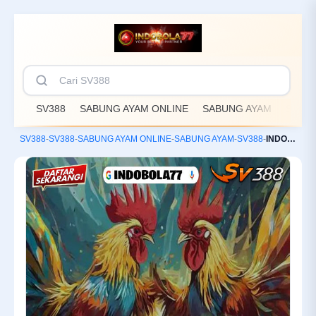
SV388
SABUNG AYAM ONLINE
SABUNG AYAM
SV388
SV388
-
SV388
-
SABUNG AYAM ONLINE
-
SABUNG AYAM
-
SV388
-
INDOBOLA77 🎶 Situs Sabung Ayam Online Produksi SV388 Live Kandang Asia Tenggara