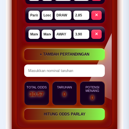
×
×
+ TAMBAH PERTANDINGAN
TOTAL ODDS
TARUHAN
POTENSI
MENANG
30.57
0
0
HITUNG ODDS PARLAY