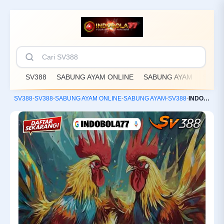
SV388
SABUNG AYAM ONLINE
SABUNG AYAM
SV388
SV388
-
SV388
-
SABUNG AYAM ONLINE
-
SABUNG AYAM
-
SV388
-
INDOBOLA77 🎶 Situs Sabung Ayam Online Produksi SV388 Live Kandang Asia Tenggara