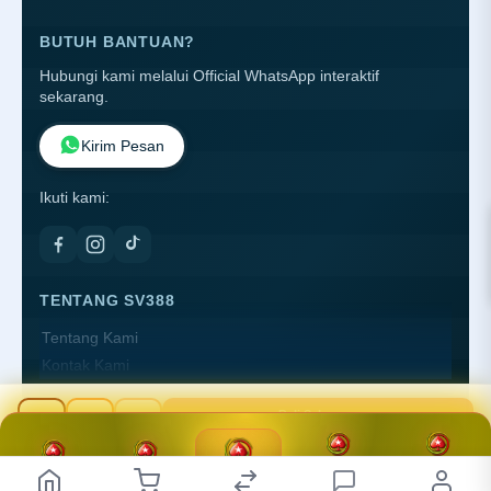
BUTUH BANTUAN?
Hubungi kami melalui Official WhatsApp interaktif
sekarang.
Kirim Pesan
Ikuti kami:
TENTANG SV388
Tentang Kami
Kontak Kami
Lokasi Toko
Beli Sekarang
FAQ
Rp 20.789.000
SV388 ©
2026
PAPAMUDA All rights reserved.
SV388
BUKTI
Live
BONUS
TELEGRAM
Daftar
INFORMASI
KEMENANGAN
Chat