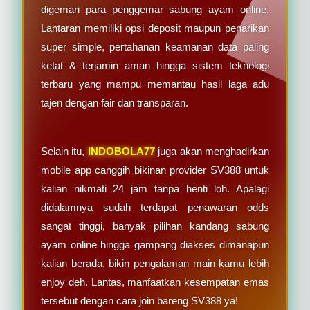
digemari para penggemar sabung ayam online.
Lantaran memiliki opsi deposit maupun penarikan
super simple, pertahanan keamanan data paling
ketat & terjamin aman hingga sistem teknologi
terbaru yang mampu memantau hasil laga adu
tajen dengan fair dan transparan.
Selain itu,
INDOBOLA77
juga akan menghadirkan
mobile app canggih bikinan provider SV388 untuk
kalian nikmati 24 jam tanpa henti loh. Apalagi
didalamnya sudah terdapat penawaran odds
sangat tinggi, banyak pilihan kandang sabung
ayam online hingga gampang diakses dimanapun
kalian berada, bikin pengalaman main kamu lebih
enjoy deh. Lantas, manfaatkan kesempatan emas
tersebut dengan cara join bareng SV388 ya!