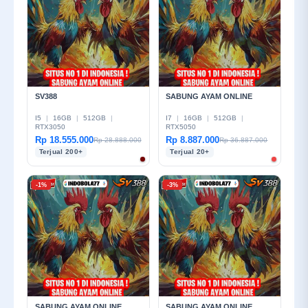
SV388
SABUNG AYAM ONLINE
I5
|
16GB
|
512GB
|
I7
|
16GB
|
512GB
|
RTX3050
RTX5050
Rp 18.555.000
Rp 8.887.000
Rp 28.888.000
Rp 36.887.000
Terjual 200+
Terjual 20+
-1%
-3%
SABUNG AYAM ONLINE
SABUNG AYAM ONLINE