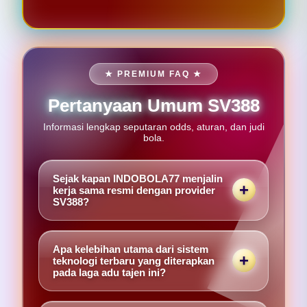
★ PREMIUM FAQ ★
Pertanyaan Umum SV388
Informasi lengkap seputaran odds, aturan, dan judi
bola.
Sejak kapan INDOBOLA77 menjalin
kerja sama resmi dengan provider
SV388?
INDOBOLA77 telah menjalin kemitraan
strategis yang solid bersama provider SV388
Apa kelebihan utama dari sistem
sejak tahun 2005, menjadikannya salah satu
teknologi terbaru yang diterapkan
pada laga adu tajen ini?
situs senior dengan reputasi paling
terpercaya.
Sistem teknologi terbaru di situs ini mampu