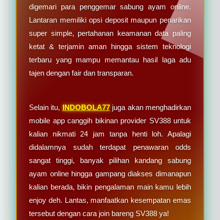
digemari para penggemar sabung ayam online.
Lantaran memiliki opsi deposit maupun penarikan
super simple, pertahanan keamanan data paling
ketat & terjamin aman hingga sistem teknologi
terbaru yang mampu memantau hasil laga adu
tajen dengan fair dan transparan.
Selain itu,
INDOBOLA77
juga akan menghadirkan
mobile app canggih bikinan provider SV388 untuk
kalian nikmati 24 jam tanpa henti loh. Apalagi
didalamnya sudah terdapat penawaran odds
sangat tinggi, banyak pilihan kandang sabung
ayam online hingga gampang diakses dimanapun
kalian berada, bikin pengalaman main kamu lebih
enjoy deh. Lantas, manfaatkan kesempatan emas
tersebut dengan cara join bareng SV388 ya!