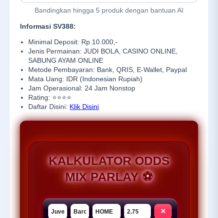
Bandingkan hingga 5 produk dengan bantuan AI
Informasi SV388:
Minimal Deposit: Rp.10.000,-
Jenis Permainan: JUDI BOLA, CASINO ONLINE,
SABUNG AYAM ONLINE
Metode Pembayaran: Bank, QRIS, E-Wallet, Paypal
Mata Uang: IDR (Indonesian Rupiah)
Jam Operasional: 24 Jam Nonstop
Rating: ⭐⭐⭐⭐
Daftar Disini:
Klik Disini
KALKULATOR ODDS
MIX PARLAY ⚽
×