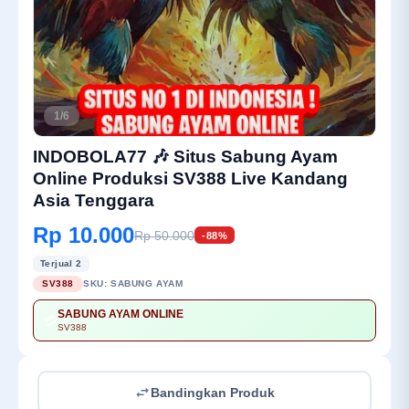
1/6
INDOBOLA77 🎶 Situs Sabung Ayam
Online Produksi SV388 Live Kandang
Asia Tenggara
Rp 10.000
Rp 50.000
-88%
Terjual 2
SV388
SKU:
SABUNG AYAM
SABUNG AYAM ONLINE
💳
SV388
Bandingkan Produk