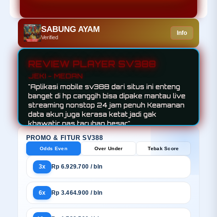
SABUNG AYAM
Info
Verified
REVIEW PLAYER SV388
JEKI - MEDAN
"Aplikasi mobile sv388 dari situs ini enteng
banget di hp canggih bisa dipake mantau live
streaming nonstop 24 jam penuh Keamanan
data akun juga kerasa ketat jadi gak
khawatir pas taruhan besar"
PROMO & FITUR SV388
Odds Even
Over Under
Tebak Score
3x
Rp 6.929.700 / bln
6x
Rp 3.464.900 / bln